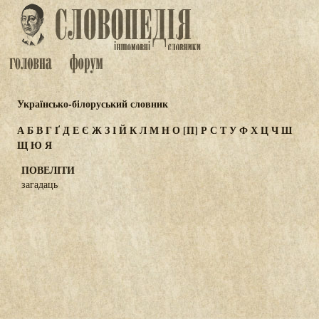
Українсько-білоруський словник
А
Б
В
Г
Ґ
Д
Е
Є
Ж
З
І
Й
К
Л
М
Н
О
[П]
Р
С
Т
У
Ф
Х
Ц
Ч
Ш
Щ
Ю
Я
ПОВЕЛІТИ
загадаць