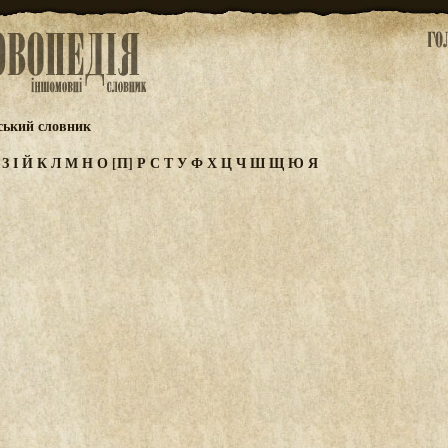
ський словник
Ж
З
І
Й
К
Л
М
Н
О
[П]
Р
С
Т
У
Ф
Х
Ц
Ч
Ш
Щ
Ю
Я