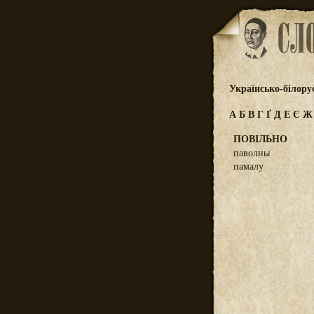
Українсько-білору
А
Б
В
Г
Ґ
Д
Е
Є
ПОВІЛЬНО
паволны
памалу