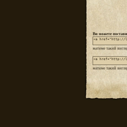
Ви можете постави
матиме такий вигл
матиме такий вигл