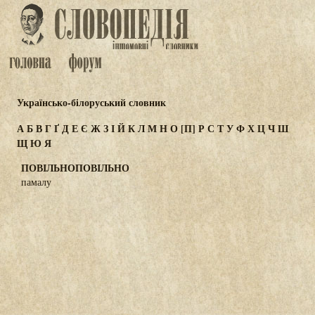
Українсько-білоруський словник
А
Б
В
Г
Ґ
Д
Е
Є
Ж
З
І
Й
К
Л
М
Н
О
[П]
Р
С
Т
У
Ф
Х
Ц
Ч
Ш
Щ
Ю
Я
ПОВІЛЬНОПОВІЛЬНО
памалу