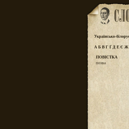
Українсько-білору
А
Б
В
Г
Ґ
Д
Е
Є
ПОВІСТКА
позва