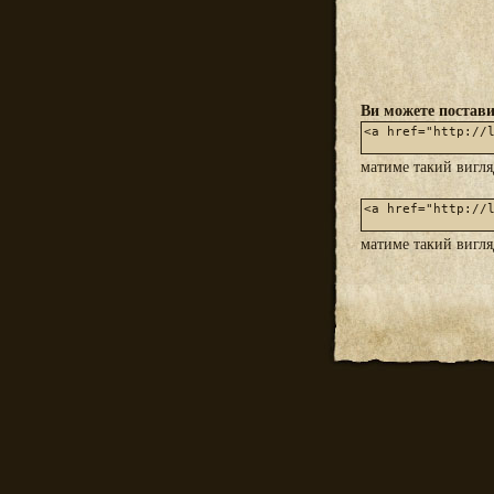
Ви можете постави
матиме такий вигл
матиме такий вигл