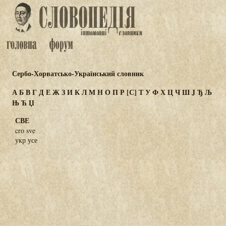
Сербо-Хорватсько-Український словник
А
Б
В
Г
Д
Е
Ж
З
И
К
Л
М
Н
О
П
Р
[С]
Т
У
Ф
Х
Ц
Ч
Ш
J
Ђ
Љ
Њ
Ћ
Џ
СВЕ
cro sve
укр усе