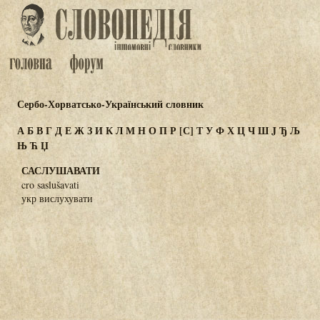
Сербо-Хорватсько-Український словник
А
Б
В
Г
Д
Е
Ж
З
И
К
Л
М
Н
О
П
Р
[С]
Т
У
Ф
Х
Ц
Ч
Ш
J
Ђ
Љ
Њ
Ћ
Џ
САСЛУШАВАТИ
cro saslušavati
укр вислухувати