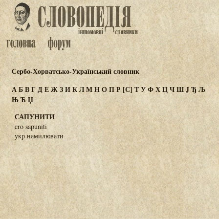
Сербо-Хорватсько-Український словник
А
Б
В
Г
Д
Е
Ж
З
И
К
Л
М
Н
О
П
Р
[С]
Т
У
Ф
Х
Ц
Ч
Ш
J
Ђ
Љ
Њ
Ћ
Џ
САПУНИТИ
cro sapuniti
укр намилювати