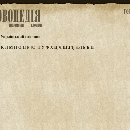
-Український словник
И
К
Л
М
Н
О
П
Р
[С]
Т
У
Ф
Х
Ц
Ч
Ш
J
Ђ
Љ
Њ
Ћ
Џ