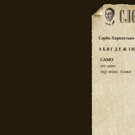
Сербо-Хорватсько
А
Б
В
Г
Д
Е
Ж
З
САМО
cro samo
укр лише, тільки