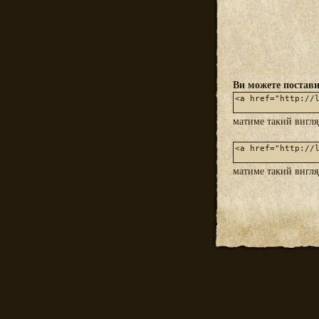
Ви можете постави
матиме такий вигл
матиме такий вигл