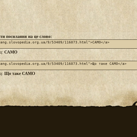
ти посилання на це слово:
САМО
яд:
Що таке САМО
яд: