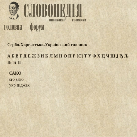
Сербо-Хорватсько-Український словник
А
Б
В
Г
Д
Е
Ж
З
И
К
Л
М
Н
О
П
Р
[С]
Т
У
Ф
Х
Ц
Ч
Ш
J
Ђ
Љ
Њ
Ћ
Џ
САКО
cro sako
укр піджак