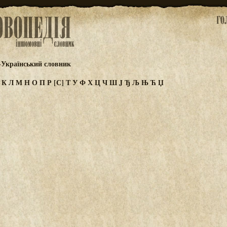
-Український словник
И
К
Л
М
Н
О
П
Р
[С]
Т
У
Ф
Х
Ц
Ч
Ш
J
Ђ
Љ
Њ
Ћ
Џ