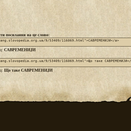
ти посилання на це слово:
САВРЕМЕНИJИ
яд:
Що таке САВРЕМЕНИJИ
яд: