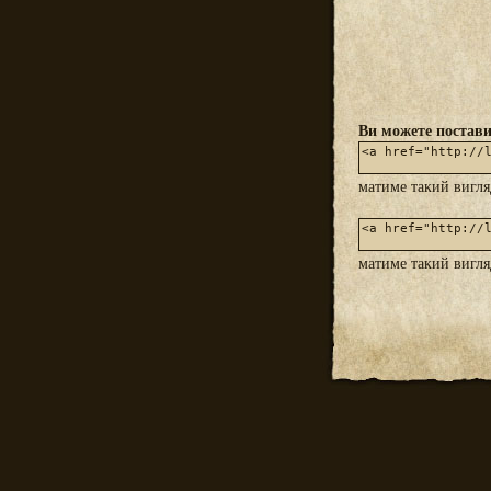
Ви можете постави
матиме такий вигл
матиме такий вигл