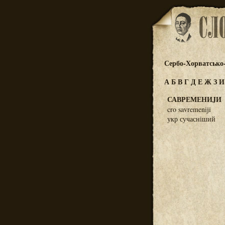
Сербо-Хорватсько
А
Б
В
Г
Д
Е
Ж
З
САВРЕМЕНИJИ
cro savremeniji
укр сучасніший