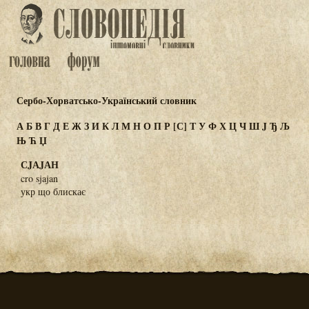
Сербо-Хорватсько-Український словник
А
Б
В
Г
Д
Е
Ж
З
И
К
Л
М
Н
О
П
Р
[С]
Т
У
Ф
Х
Ц
Ч
Ш
J
Ђ
Љ
Њ
Ћ
Џ
СJАJАН
cro sjajan
укр що блискає