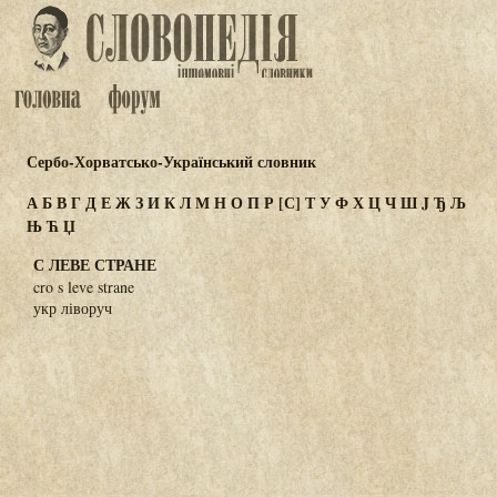
Сербо-Хорватсько-Український словник
А
Б
В
Г
Д
Е
Ж
З
И
К
Л
М
Н
О
П
Р
[С]
Т
У
Ф
Х
Ц
Ч
Ш
J
Ђ
Љ
Њ
Ћ
Џ
С ЛЕВЕ СТРАНЕ
cro s leve strane
укр ліворуч