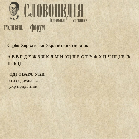
Сербо-Хорватсько-Український словник
А
Б
В
Г
Д
Е
Ж
З
И
К
Л
М
Н
[О]
П
Р
С
Т
У
Ф
Х
Ц
Ч
Ш
J
Ђ
Љ
Њ
Ћ
Џ
ОДГОВАРАJУЋИ
cro odgovarajući
укр придатний