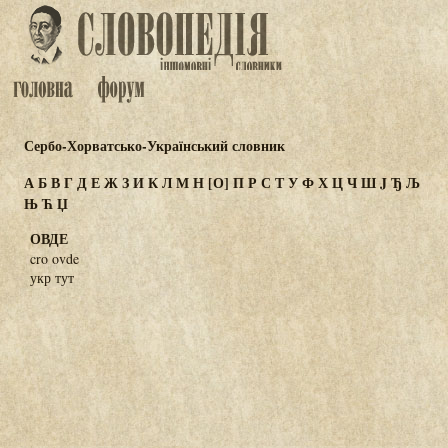
Сербо-Хорватсько-Український словник
А
Б
В
Г
Д
Е
Ж
З
И
К
Л
М
Н
[О]
П
Р
С
Т
У
Ф
Х
Ц
Ч
Ш
J
Ђ
Љ
Њ
Ћ
Џ
ОВДЕ
cro ovde
укр тут