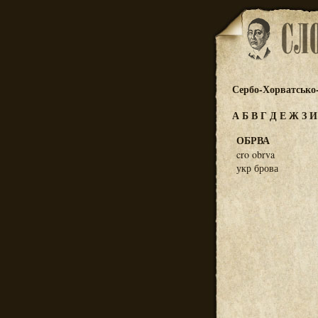
Сербо-Хорватсько
А
Б
В
Г
Д
Е
Ж
З
ОБРВА
cro obrva
укр брова