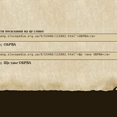
ти посилання на це слово:
ОБРВА
яд:
Що таке ОБРВА
яд: