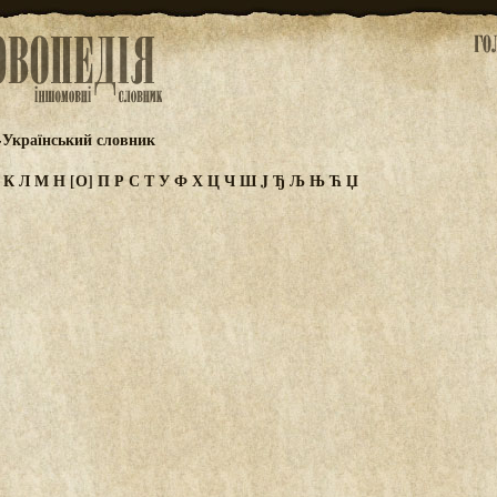
-Український словник
И
К
Л
М
Н
[О]
П
Р
С
Т
У
Ф
Х
Ц
Ч
Ш
J
Ђ
Љ
Њ
Ћ
Џ