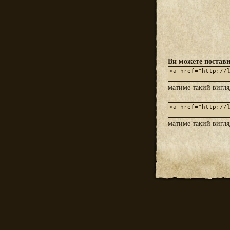
Ви можете постави
матиме такий вигл
матиме такий вигл