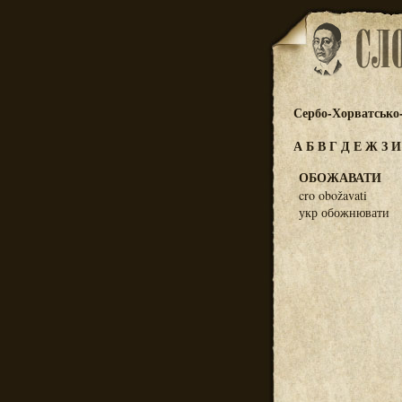
Сербо-Хорватсько
А
Б
В
Г
Д
Е
Ж
З
ОБОЖАВАТИ
cro obožavati
укр обожнювати