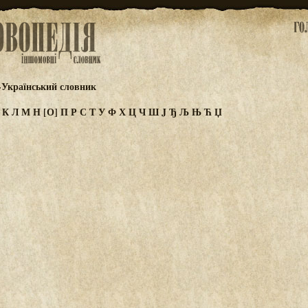
-Український словник
И
К
Л
М
Н
[О]
П
Р
С
Т
У
Ф
Х
Ц
Ч
Ш
J
Ђ
Љ
Њ
Ћ
Џ