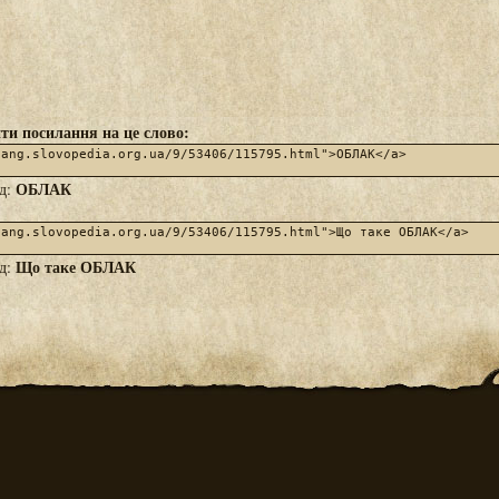
ти посилання на це слово:
ОБЛАК
яд:
Що таке ОБЛАК
яд: