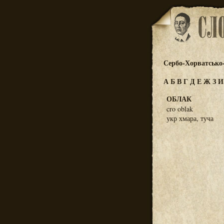
Сербо-Хорватсько
А
Б
В
Г
Д
Е
Ж
З
ОБЛАК
cro oblak
укр хмара, туча