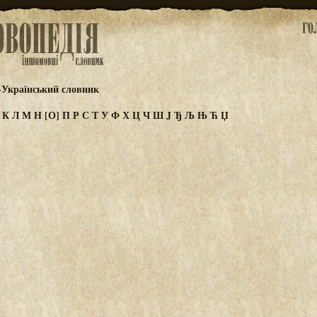
-Український словник
И
К
Л
М
Н
[О]
П
Р
С
Т
У
Ф
Х
Ц
Ч
Ш
J
Ђ
Љ
Њ
Ћ
Џ