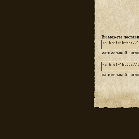
Ви можете постави
матиме такий вигл
матиме такий вигл