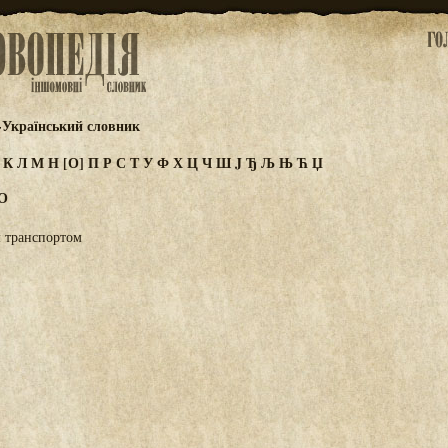
-Український словник
И
К
Л
М
Н
[О]
П
Р
С
Т
У
Ф
Х
Ц
Ч
Ш
J
Ђ
Љ
Њ
Ћ
Џ
О
м транспортом