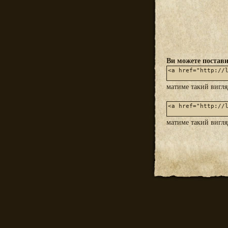
Ви можете постави
матиме такий вигл
матиме такий вигл