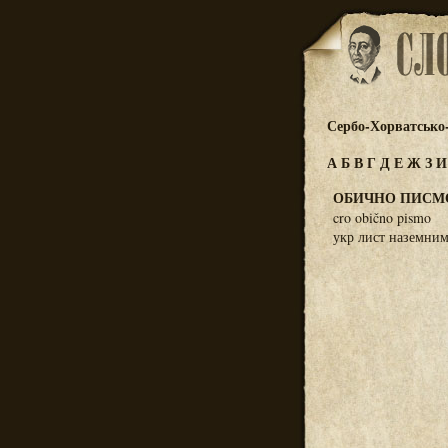
Сербо-Хорватсько
А
Б
В
Г
Д
Е
Ж
З
ОБИЧНО ПИСМ
cro obično pismo
укр лист наземни