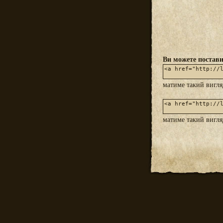
Ви можете постави
матиме такий вигл
матиме такий вигл