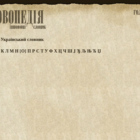
-Український словник
И
К
Л
М
Н
[О]
П
Р
С
Т
У
Ф
Х
Ц
Ч
Ш
J
Ђ
Љ
Њ
Ћ
Џ