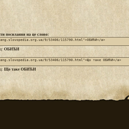
ти посилання на це слово:
ОБИЋИ
яд:
Що таке ОБИЋИ
яд: