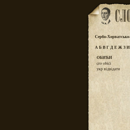
Сербо-Хорватсько
А
Б
В
Г
Д
Е
Ж
З
ОБИЋИ
cro obići
укр відвідати