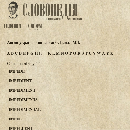
Англо-український словник Балла М.І.
A
B
C
D
E
F
G
H
J
K
L
M
N
O
P
Q
R
S
T
U
V
W
X
Y
Z
[I]
Слова на літеру "I"
IMPEDE
IMPEDIENT
IMPEDIMENT
IMPEDIMENTA
IMPEDIMENTAL
IMPEL
IMPELLENT