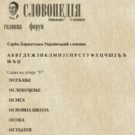
Сербо-Хорватсько-Український словник
А
Б
В
Г
Д
Е
Ж
З
И
К
Л
М
Н
П
Р
С
Т
У
Ф
Х
Ц
Ч
Ш
J
Ђ
Љ
[О]
Њ
Ћ
Џ
Слова на літеру "О"
ОСЕЋАЊЕ
ОСЛОБОЂЕЊЕ
ОСМЕХ
ОСНОВНА ШКОЛА
ОСОБА
ОСТАJАТИ