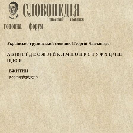
Українсько-грузинський словник (Георгій Чавчанідзе)
А
Б
[В]
Г
Ґ
Д
Е
Є
Ж
З
І
Й
К
Л
М
Н
О
П
Р
С
Т
У
Ф
Х
Ц
Ч
Ш
Щ
Ю
Я
ВЖИТИЙ
გამოყენებული