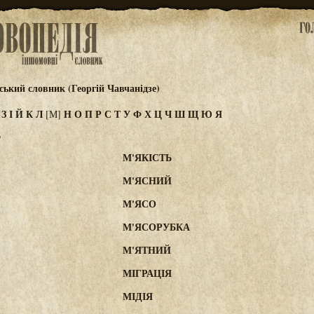
ський словник (Георгій Чавчанідзе)
Ж
З
І
Й
К
Л
Н
О
П
Р
С
Т
У
Ф
Х
Ц
Ч
Ш
Щ
Ю
Я
[М]
"
М'ЯКІСТЬ
М'ЯСНИЙ
М'ЯСО
М'ЯСОРУБКА
М'ЯТНИЙ
МІГРАЦІЯ
МІДІЯ