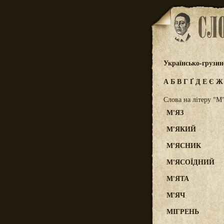
Українсько-грузин
А
Б
В
Г
Ґ
Д
Е
Є
Слова на літеру "М
М'ЯЗ
М'ЯКИЙ
М'ЯСНИК
М'ЯСОЇДНИЙ
М'ЯТА
М'ЯЧ
МІГРЕНЬ