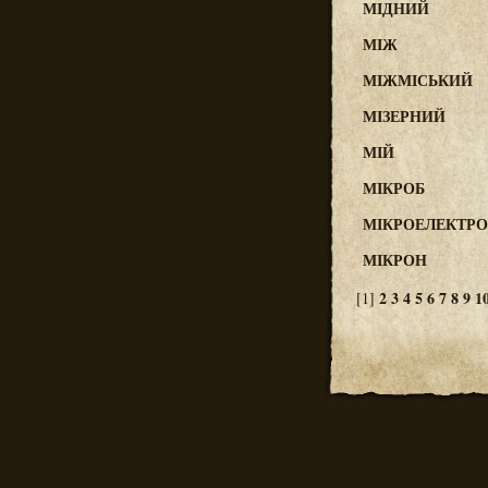
МІДНИЙ
МІЖ
МІЖМІСЬКИЙ
МІЗЕРНИЙ
МІЙ
МІКРОБ
МІКРОЕЛЕКТРО
МІКРОН
2
3
4
5
6
7
8
9
1
[1]