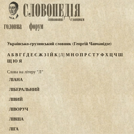
Українсько-грузинський словник (Георгій Чавчанідзе)
А
Б
В
Г
Ґ
Д
Е
Є
Ж
З
І
Й
К
М
Н
О
П
Р
С
Т
У
Ф
Х
Ц
Ч
Ш
[Л]
Щ
Ю
Я
Слова на літеру "Л"
ЛІАНА
ЛІБЕРАЛЬНИЙ
ЛІВИЙ
ЛІВОРУЧ
ЛІВША
ЛІГА