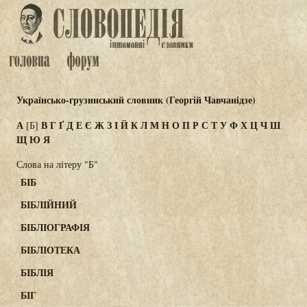
Українсько-грузинський словник (Георгій Чавчанідзе)
А
В
Г
Ґ
Д
Е
Є
Ж
З
І
Й
К
Л
М
Н
О
П
Р
С
Т
У
Ф
Х
Ц
Ч
Ш
[Б]
Щ
Ю
Я
Слова на літеру "Б"
БІБ
БІБЛІЙНИЙ
БІБЛІОГРАФІЯ
БІБЛІОТЕКА
БІБЛІЯ
БІГ