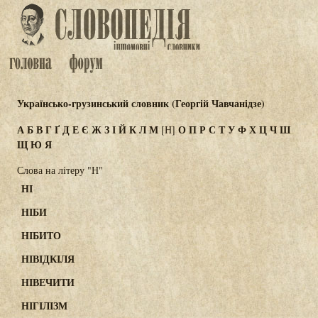
Українсько-грузинський словник (Георгій Чавчанідзе)
А
Б
В
Г
Ґ
Д
Е
Є
Ж
З
І
Й
К
Л
М
О
П
Р
С
Т
У
Ф
Х
Ц
Ч
Ш
[Н]
Щ
Ю
Я
Слова на літеру "Н"
НІ
НІБИ
НІБИТО
НІВІДКІЛЯ
НІВЕЧИТИ
НІГІЛІЗМ