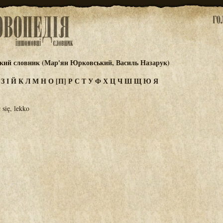
ький словник (Мар'ян Юрковський, Василь Назарук)
Ж
З
І
Й
К
Л
М
Н
О
[П]
Р
С
Т
У
Ф
Х
Ц
Ч
Ш
Щ
Ю
Я
 się, lekko