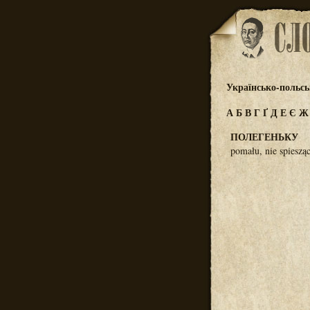
Українсько-польс
А
Б
В
Г
Ґ
Д
Е
Є
ПОЛЕГЕНЬКУ
pomału, nie spiesząc