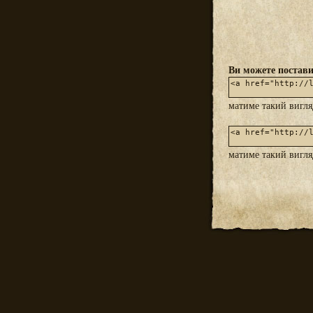
Ви можете постави
матиме такий вигл
матиме такий вигл