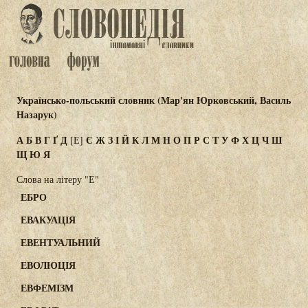
Українсько-польський словник (Мар'ян Юрковський, Василь
Назарук)
А
Б
В
Г
Ґ
Д
Є
Ж
З
І
Й
К
Л
М
Н
О
П
Р
С
Т
У
Ф
Х
Ц
Ч
Ш
[Е]
Щ
Ю
Я
Слова на літеру "Е"
ЕБРО
ЕВАКУАЦІЯ
ЕВЕНТУАЛЬНИЙ
ЕВОЛЮЦІЯ
ЕВФЕМІЗМ