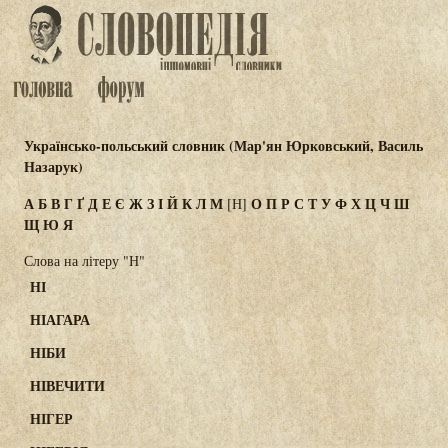
Українсько-польський словник (Мар'ян Юрковський, Василь
Назарук)
А
Б
В
Г
Ґ
Д
Е
Є
Ж
З
І
Й
К
Л
М
О
П
Р
С
Т
У
Ф
Х
Ц
Ч
Ш
[Н]
Щ
Ю
Я
Слова на літеру "Н"
НІ
НІАГАРА
НІБИ
НІВЕЧИТИ
НІГЕР