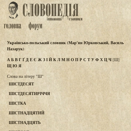
Українсько-польський словник (Мар'ян Юрковський, Василь
Назарук)
А
Б
В
Г
Ґ
Д
Е
Є
Ж
З
І
Й
К
Л
М
Н
О
П
Р
С
Т
У
Ф
Х
Ц
Ч
[Ш]
Щ
Ю
Я
Слова на літеру "Ш"
ШІСТДЕСЯТ
ШІСТДЕСЯТИРІЧЧЯ
ШІСТКА
ШІСТНАДЦЯТИЙ
ШІСТНАДЦЯТЬ