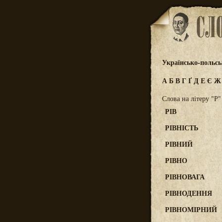
Українсько-польс
А
Б
В
Г
Ґ
Д
Е
Є
Слова на літеру "Р"
РІВ
РІВНІСТЬ
РІВНИЙ
РІВНО
РІВНОВАГА
РІВНОДЕННЯ
РІВНОМІРНИЙ