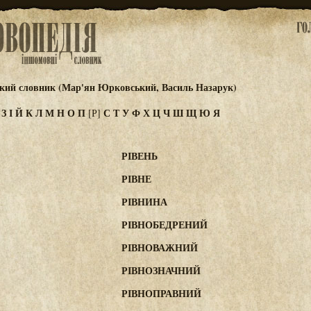
ький словник (Мар'ян Юрковський, Василь Назарук)
Ж
З
І
Й
К
Л
М
Н
О
П
С
Т
У
Ф
Х
Ц
Ч
Ш
Щ
Ю
Я
[Р]
РІВЕНЬ
РІВНЕ
РІВНИНА
РІВНОБЕДРЕНИЙ
РІВНОВАЖНИЙ
РІВНОЗНАЧНИЙ
РІВНОПРАВНИЙ