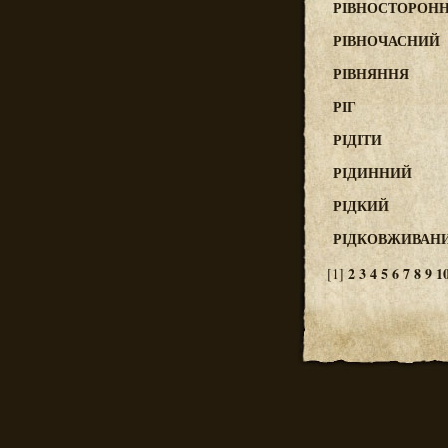
РІВНОСТОРОНН
РІВНОЧАСНИЙ
РІВНЯННЯ
РІГ
РІДІТИ
РІДИННИЙ
РІДКИЙ
РІДКОВЖИВАН
2
3
4
5
6
7
8
9
1
[1]