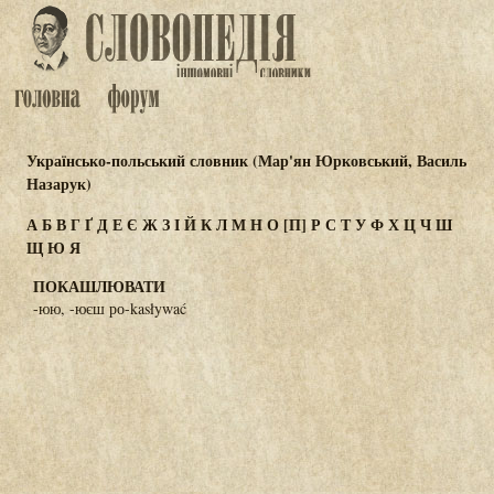
Українсько-польський словник (Мар'ян Юрковський, Василь
Назарук)
А
Б
В
Г
Ґ
Д
Е
Є
Ж
З
І
Й
К
Л
М
Н
О
[П]
Р
С
Т
У
Ф
Х
Ц
Ч
Ш
Щ
Ю
Я
ПОКАШЛЮВАТИ
-юю, -юєш ро-kasływać