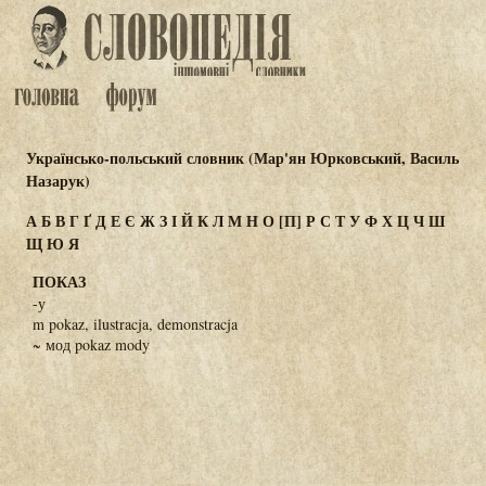
Українсько-польський словник (Мар'ян Юрковський, Василь
Назарук)
А
Б
В
Г
Ґ
Д
Е
Є
Ж
З
І
Й
К
Л
М
Н
О
[П]
Р
С
Т
У
Ф
Х
Ц
Ч
Ш
Щ
Ю
Я
ПОКАЗ
-у
m pokaz, ilustracja, demonstracja
~ мод pokaz mody