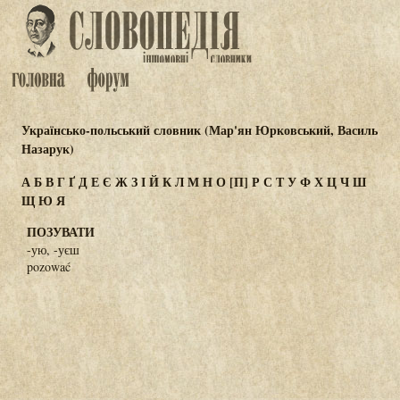
Українсько-польський словник (Мар'ян Юрковський, Василь
Назарук)
А
Б
В
Г
Ґ
Д
Е
Є
Ж
З
І
Й
К
Л
М
Н
О
[П]
Р
С
Т
У
Ф
Х
Ц
Ч
Ш
Щ
Ю
Я
ПОЗУВАТИ
-ую, -уєш
pozować