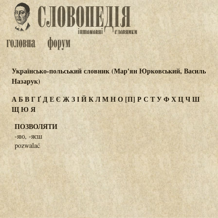
Українсько-польський словник (Мар'ян Юрковський, Василь
Назарук)
А
Б
В
Г
Ґ
Д
Е
Є
Ж
З
І
Й
К
Л
М
Н
О
[П]
Р
С
Т
У
Ф
Х
Ц
Ч
Ш
Щ
Ю
Я
ПОЗВОЛЯТИ
-яю, -яєш
pozwalać