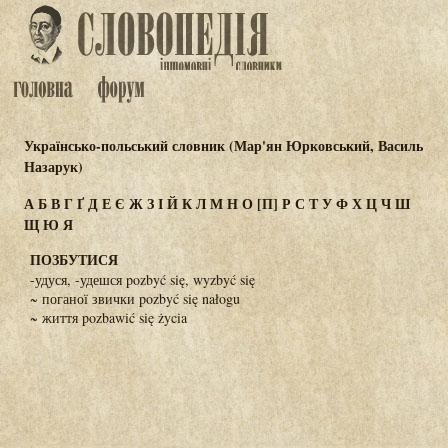
Українсько-польський словник (Мар'ян Юрковський, Василь
Назарук)
А
Б
В
Г
Ґ
Д
Е
Є
Ж
З
І
Й
К
Л
М
Н
О
[П]
Р
С
Т
У
Ф
Х
Ц
Ч
Ш
Щ
Ю
Я
ПОЗБУТИСЯ
-удуся, -удешся pozbyć się, wyzbyć się
~ поганої звички pozbyć się nałogu
~ життя pozbawić się życia