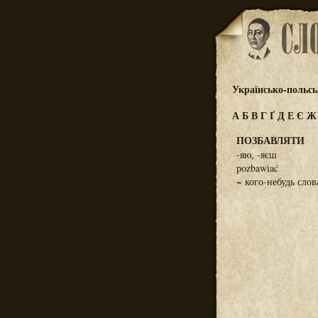
Українсько-польс
А
Б
В
Г
Ґ
Д
Е
Є
ПОЗБАВЛЯТИ
-яю, -яєш
pozbawiać
~ кого-небудь слов