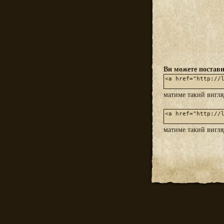
Ви можете постави
матиме такий вигл
матиме такий вигл