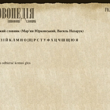
ький словник (Мар'ян Юрковський, Василь Назарук)
Ж
З
І
Й
К
Л
М
Н
О
[П]
Р
С
Т
У
Ф
Х
Ц
Ч
Ш
Щ
Ю
Я
а odbierać komuś głos