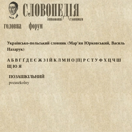
Українсько-польський словник (Мар'ян Юрковський, Василь
Назарук)
А
Б
В
Г
Ґ
Д
Е
Є
Ж
З
І
Й
К
Л
М
Н
О
[П]
Р
С
Т
У
Ф
Х
Ц
Ч
Ш
Щ
Ю
Я
ПОЗАШКІЛЬНИЙ
pozaszkolny