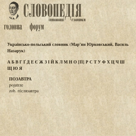
Українсько-польський словник (Мар'ян Юрковський, Василь
Назарук)
А
Б
В
Г
Ґ
Д
Е
Є
Ж
З
І
Й
К
Л
М
Н
О
[П]
Р
С
Т
У
Ф
Х
Ц
Ч
Ш
Щ
Ю
Я
ПОЗАВТРА
pojutrze
zob. післязавтра