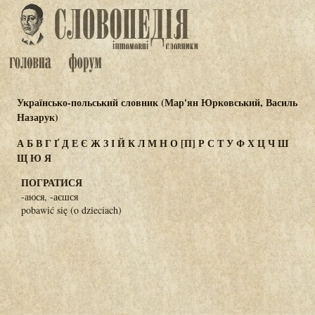
Українсько-польський словник (Мар'ян Юрковський, Василь
Назарук)
А
Б
В
Г
Ґ
Д
Е
Є
Ж
З
І
Й
К
Л
М
Н
О
[П]
Р
С
Т
У
Ф
Х
Ц
Ч
Ш
Щ
Ю
Я
ПОГРАТИСЯ
-аюся, -аєшся
pobawić się (o dzieciach)