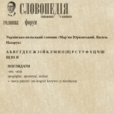
Українсько-польський словник (Мар'ян Юрковський, Василь
Назарук)
А
Б
В
Г
Ґ
Д
Е
Є
Ж
З
І
Й
К
Л
М
Н
О
[П]
Р
С
Т
У
Ф
Х
Ц
Ч
Ш
Щ
Ю
Я
ПОГЛЯДАТИ
-аю, -аєш
spoglądać, spozierać, zerkać
~ скоса patrzeć (na kogoś) krzywo (z niechęcią)