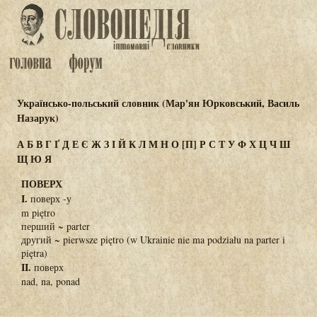
Українсько-польський словник (Мар'ян Юрковський, Василь
Назарук)
А
Б
В
Г
Ґ
Д
Е
Є
Ж
З
І
Й
К
Л
М
Н
О
[П]
Р
С
Т
У
Ф
Х
Ц
Ч
Ш
Щ
Ю
Я
ПОВЕРХ
I.
поверх -у
m piętro
перший ~ parter
другий ~ pierwsze piętro (w Ukrainie nie ma podziału na parter i
piętra)
II.
поверх
nad, na, ponad