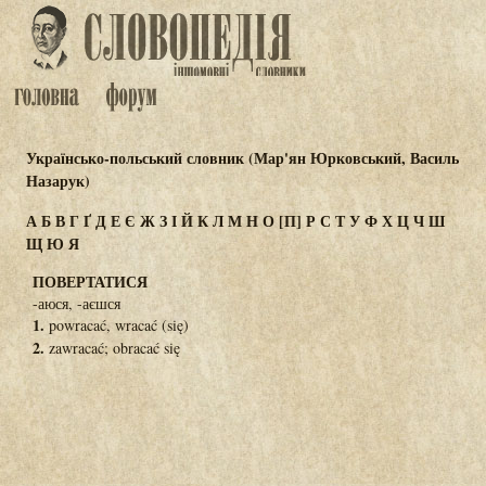
Українсько-польський словник (Мар'ян Юрковський, Василь
Назарук)
А
Б
В
Г
Ґ
Д
Е
Є
Ж
З
І
Й
К
Л
М
Н
О
[П]
Р
С
Т
У
Ф
Х
Ц
Ч
Ш
Щ
Ю
Я
ПОВЕРТАТИСЯ
-аюся, -аєшся
1.
powracać, wracać (się)
2.
zawracać; obracać się