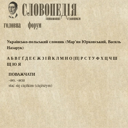
Українсько-польський словник (Мар'ян Юрковський, Василь
Назарук)
А
Б
В
Г
Ґ
Д
Е
Є
Ж
З
І
Й
К
Л
М
Н
О
[П]
Р
С
Т
У
Ф
Х
Ц
Ч
Ш
Щ
Ю
Я
ПОВАЖЧАТИ
-аю, -аєш
stać się ciężkim (cięższym)