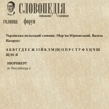
Українсько-польський словник (Мар'ян Юрковський, Василь
Назарук)
А
Б
В
Г
Ґ
Д
Е
Є
Ж
З
І
Й
К
Л
М
[Н]
О
П
Р
С
Т
У
Ф
Х
Ц
Ч
Ш
Щ
Ю
Я
НЮРНБЕРГ
m Norymberga ż