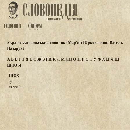
Українсько-польський словник (Мар'ян Юрковський, Василь
Назарук)
А
Б
В
Г
Ґ
Д
Е
Є
Ж
З
І
Й
К
Л
М
[Н]
О
П
Р
С
Т
У
Ф
Х
Ц
Ч
Ш
Щ
Ю
Я
НЮХ
-у
m węch