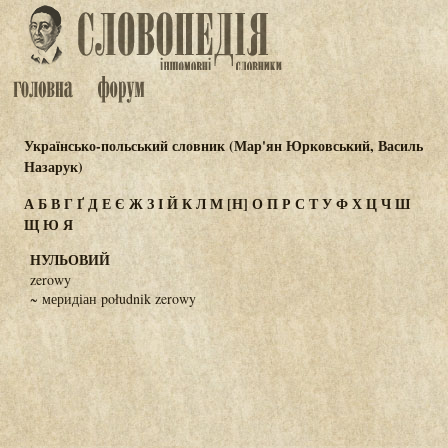
Українсько-польський словник (Мар'ян Юрковський, Василь
Назарук)
А
Б
В
Г
Ґ
Д
Е
Є
Ж
З
І
Й
К
Л
М
[Н]
О
П
Р
С
Т
У
Ф
Х
Ц
Ч
Ш
Щ
Ю
Я
НУЛЬОВИЙ
zerowy
~ меридіан południk zerowy