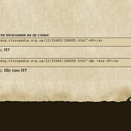
ти посилання на це слово:
НУ
яд:
Що таке НУ
яд: