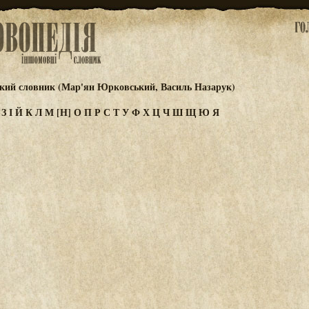
ький словник (Мар'ян Юрковський, Василь Назарук)
Ж
З
І
Й
К
Л
М
[Н]
О
П
Р
С
Т
У
Ф
Х
Ц
Ч
Ш
Щ
Ю
Я