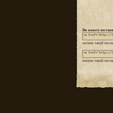
Ви можете постави
матиме такий вигл
матиме такий вигл