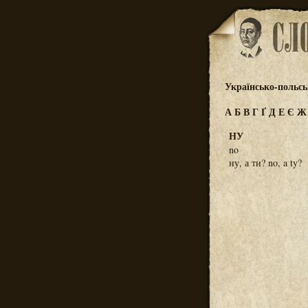
Українсько-польс
А
Б
В
Г
Ґ
Д
Е
Є
НУ
no
ну, а ти? no, a ty?