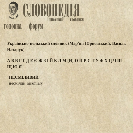
Українсько-польський словник (Мар'ян Юрковський, Василь
Назарук)
А
Б
В
Г
Ґ
Д
Е
Є
Ж
З
І
Й
К
Л
М
[Н]
О
П
Р
С
Т
У
Ф
Х
Ц
Ч
Ш
Щ
Ю
Я
НЕСМІЛИВИЙ
несмілий nieśmiały