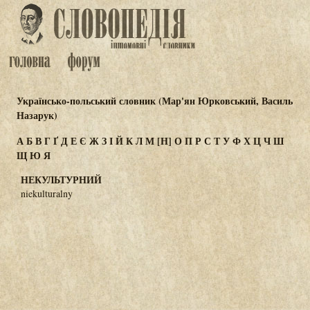
Українсько-польський словник (Мар'ян Юрковський, Василь
Назарук)
А
Б
В
Г
Ґ
Д
Е
Є
Ж
З
І
Й
К
Л
М
[Н]
О
П
Р
С
Т
У
Ф
Х
Ц
Ч
Ш
Щ
Ю
Я
НЕКУЛЬТУРНИЙ
niekulturalny